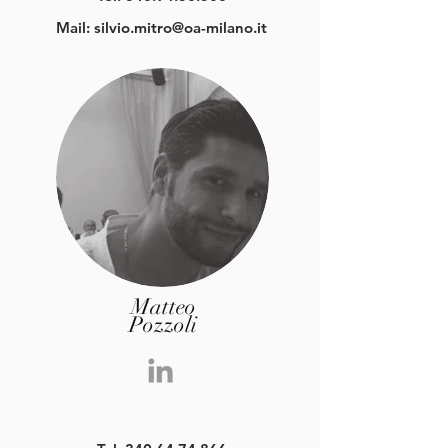
Mail:
silvio.mitro@oa-milano.it
Matteo
Pozzoli