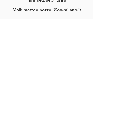
Tel:
340.64.74.866
Mail:
matteo.pozzoli@oa-milano.it