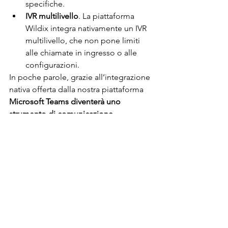
specifiche. 
IVR multilivello
. La piattaforma 
Wildix integra nativamente un IVR 
multilivello, che non pone limiti 
alle chiamate in ingresso o alle 
configurazioni.
In poche parole, grazie all’integrazione 
nativa offerta dalla nostra piattaforma
Microsoft Teams diventerà uno 
strumento di comunicazione 
universale, che ti consentirà di gestire 
l’intera infrastruttura con Office 365
.
Per scoprire come possiamo integrare i 
servizi di voce alla tua piattaforma 
Microsoft Teams, contattaci, uno 
specialista di OA Milano si metterà 
subito in contatto con te per 
approfondire le tue esigenze.