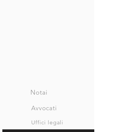
Notai
Avvocati
Uffici legali