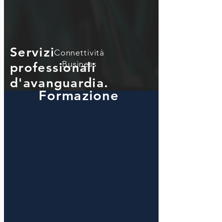
Servizi
Connettività
Business
professionali
d'avanguardia.
Formazione